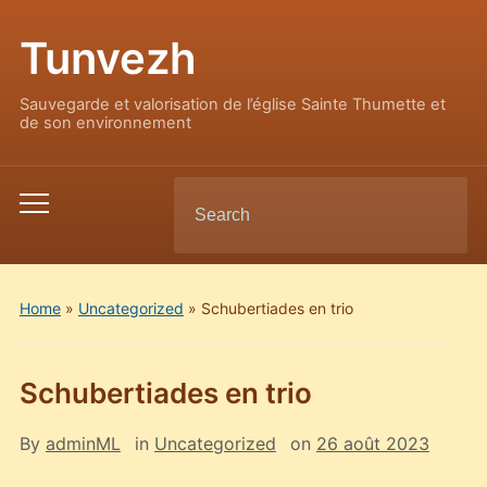
Tunvezh
Sauvegarde et valorisation de l’église Sainte Thumette et
de son environnement
Search
Toggle
for:
mobile
menu
Home
»
Uncategorized
»
Schubertiades en trio
Schubertiades en trio
By
adminML
in
Uncategorized
on
26 août 2023