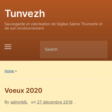
Tunvezh
Sauvegarde et valorisation de l’église Sainte Thumette et
de son environnement
Search
Toggle
for:
mobile
menu
Home
»
Voeux 2020
By
adminML
on
27 décembre 2019
.