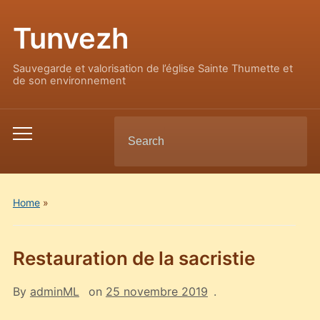
Tunvezh
Sauvegarde et valorisation de l’église Sainte Thumette et
de son environnement
Search
Toggle
for:
mobile
menu
Home
»
Restauration de la sacristie
By
adminML
on
25 novembre 2019
.