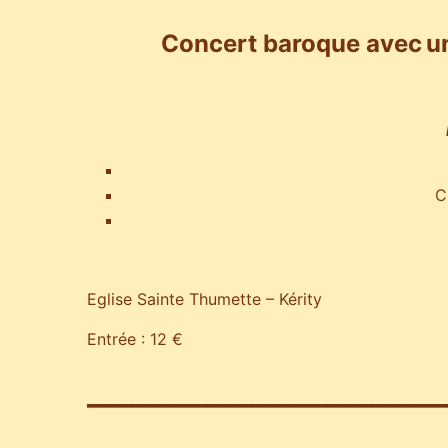
Concert baroque avec
u
C
Eglise Sainte Thumette – Kérity
Entrée : 12 €
________________________
________