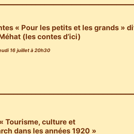
_____________________________
tes « Pour
les petits et les grands
» di
 Méhat
(les contes d’ici)
eudi 16 juillet à 20h30
_____________________________
«
Tourisme, culture et
arch
dans les années 1920
»