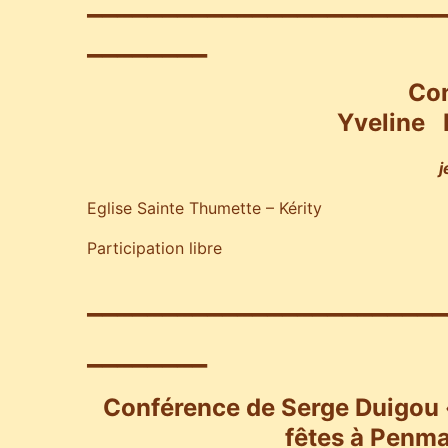
________________________
________
Con
Yveline
j
Eglise Sainte Thumette – Kérity
Participation libre
________________________
________
Conférence de Serge Duigou
fêtes à Penm