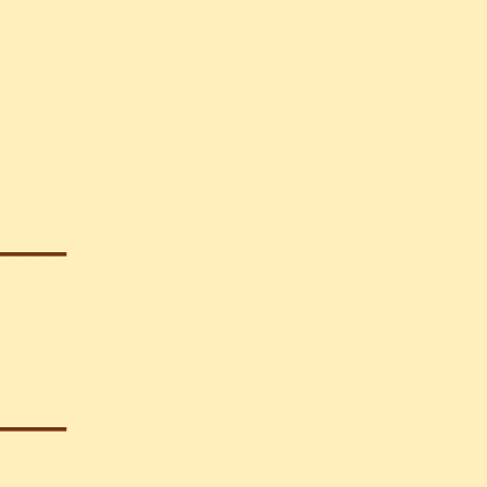
_____
_____