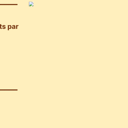
_____
ts par
_____