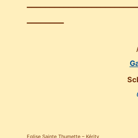
________________________
________
G
Sc
Eglise Sainte Thumette – Kérity