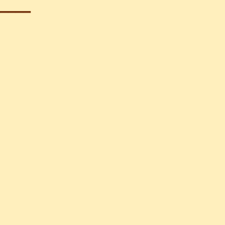
_____