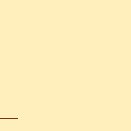
_____