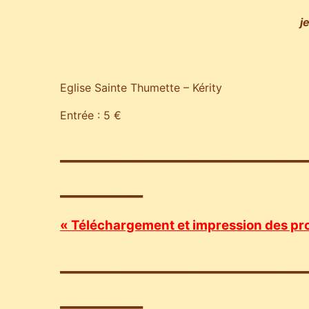
j
Eglise Sainte Thumette – Kérity
Entrée : 5 €
________________________
________
« Téléchargement et impression des pr
________________________
________