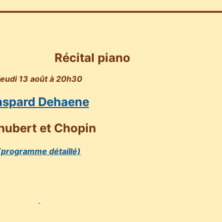
_____________________________
Récital piano
jeudi 13 août à 20h30
aspard Dehaene
hubert et Chopin
(programme détaillé)