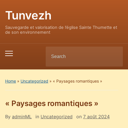
Tunvezh
Sauvegarde et valorisation de l’église Sainte Thumette et
de son environnement
Search
Toggle
for:
mobile
menu
Home
»
Uncategorized
»
« Paysages romantiques »
« Paysages romantiques »
By
adminML
in
Uncategorized
on
7 août 2024