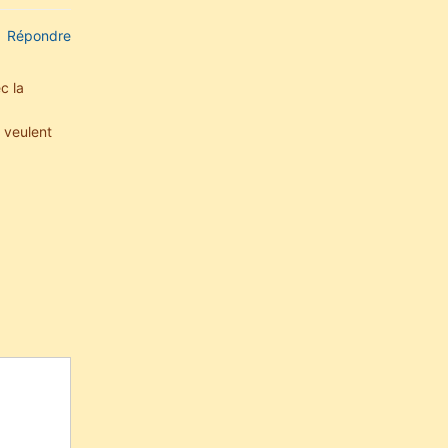
Répondre
c la
s veulent