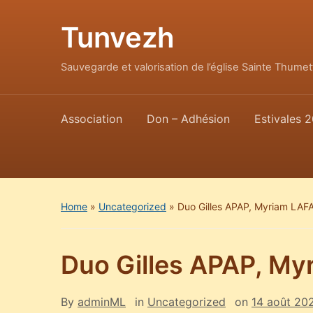
Tunvezh
Sauvegarde et valorisation de l’église Sainte Thum
Association
Don – Adhésion
Estivales 2
Home
»
Uncategorized
»
Duo Gilles APAP, Myriam LA
Duo Gilles APAP, M
By
adminML
in
Uncategorized
on
14 août 20