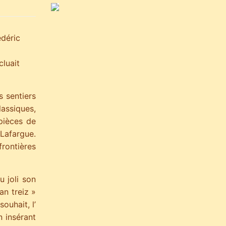
déric
luait
 sentiers
assiques,
 pièces de
Lafargue.
rontières
u joli son
an treiz »
ouhait, l’
n insérant