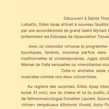
Découvert à Sainte Thume
Lubiatto, Gilles Apap attirait à nouveau l’audito
par une accordéoniste de grand talent Myriam La
brillamment les Estivales de l’association Tunve
Avec ce violoniste virtuose le programme em
bucoliques, tendres, inconnus parfois dans
traditionnelles et contemporaines. Jugez plutôt
Manuel de Falla sensuelles ou virevoltantes so
Celle-ci enchaina seule 
musicales comme nos deux concertistes.
Au registre des surprises, Gilles Apap interpe
boisé. Et voici, eux du chœur et lui du public,
de l’ethnomusicologue Donatien Laurent. Suivron
«Hiver» tempétueux d’Antonio Vivaldi, Astor Pia