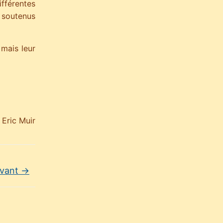
ifférentes
, soutenus
mais leur
 Eric Muir
ivant
→