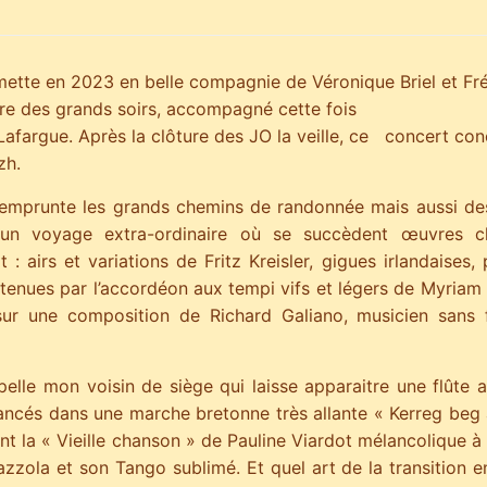
tte en 2023 en belle compagnie de Véronique Briel et Fré
ire des grands soirs,
accompagné cette fois
fargue. Après la clôture des JO la veille, ce
concert conc
zh.
prunte les grands chemins de randonnée mais aussi des
 un voyage extra-ordinaire où se succèdent œuvres cl
 : airs et variations de Fritz Kreisler, gigues irlandaises,
utenues par l’accordéon aux tempi vifs et légers de Myriam
sur une composition de Richard Galiano, musicien sans f
lle mon voisin de siège qui laisse apparaitre une flûte a
 lancés dans une marche bretonne très allante « Kerreg beg 
t la « Vieille chanson » de Pauline Viardot mélancolique à s
zzola et son Tango sublimé. Et quel art de la transition e