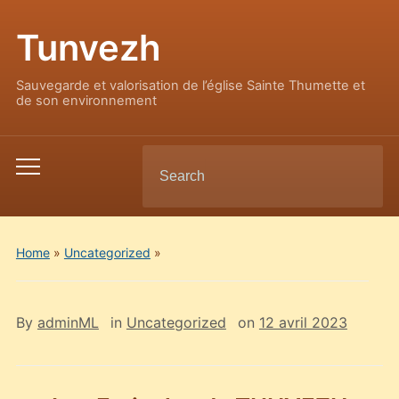
Tunvezh
Sauvegarde et valorisation de l’église Sainte Thumette et
de son environnement
Search
Toggle
for:
mobile
menu
Home
»
Uncategorized
»
By
adminML
in
Uncategorized
on
12 avril 2023