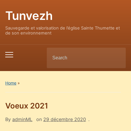
Tunvezh
Sauvegarde et valorisation de l’église Sainte Thumette et
de son environnement
Search
Toggle
for:
mobile
menu
Home
»
Voeux 2021
By
adminML
on
29 décembre 2020
.