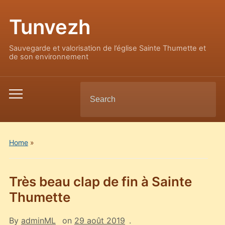
Tunvezh
Sauvegarde et valorisation de l’église Sainte Thumette et
de son environnement
Search
Toggle
for:
mobile
menu
Home
»
Très beau clap de fin à Sainte
Thumette
By
adminML
on
29 août 2019
.