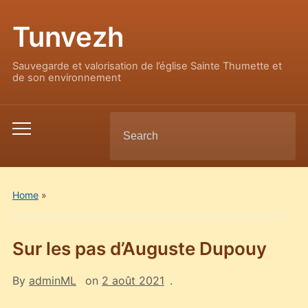
Tunvezh
Sauvegarde et valorisation de l’église Sainte Thumette et
de son environnement
Search
Toggle
for:
mobile
menu
Home
»
Sur les pas d’Auguste Dupouy
By
adminML
on
2 août 2021
.