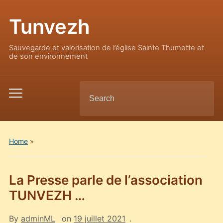
Tunvezh
Sauvegarde et valorisation de l’église Sainte Thumette et
de son environnement
Search
Toggle
for:
mobile
menu
Home
»
La Presse parle de l’association
TUNVEZH …
By
adminML
on
19 juillet 2021
.