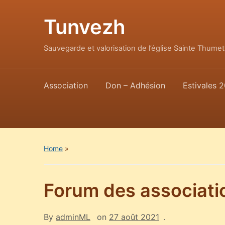
Tunvezh
Sauvegarde et valorisation de l’église Sainte Thum
Association
Don – Adhésion
Estivales 2
Home
»
Forum des associati
By
adminML
on
27 août 2021
.