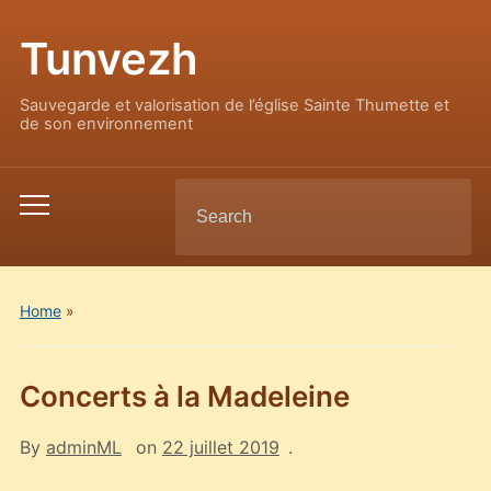
Tunvezh
Sauvegarde et valorisation de l’église Sainte Thumette et
de son environnement
Search
Toggle
for:
mobile
menu
Home
»
Concerts à la Madeleine
By
adminML
on
22 juillet 2019
.