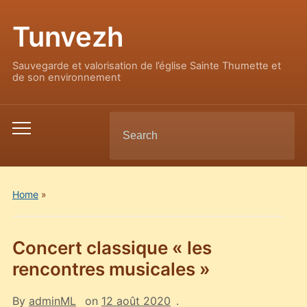
Tunvezh
Sauvegarde et valorisation de l’église Sainte Thumette et
de son environnement
Search
Toggle
for:
mobile
menu
Home
»
Concert classique « les
rencontres musicales »
By
adminML
on
12 août 2020
.