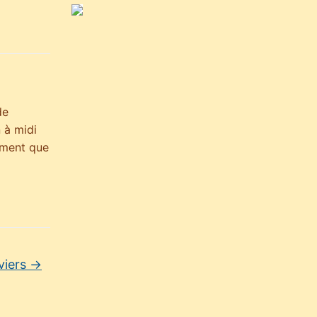
de
n à midi
sement que
viers
→