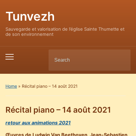
Tunvezh
Sauvegarde et valorisation de l’église Sainte Thumette et
de son environnement
Search
Toggle
for:
mobile
menu
Home
»
Récital piano – 14 août 2021
Récital piano – 14 août 2021
retour aux animations 2021
Œuvres de
Ludwig Van Beethoven
,
Jean-Sebastien